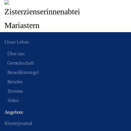
Zum Hauptinhalt springen
Unser Leben
Über uns
Gemeinschaft
Benediktusregel
Berufen
Termine
Video
Angebote
Klosterjournal