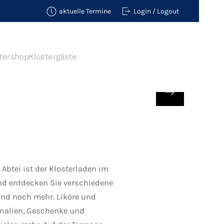
aktuelle Termine
Login / Logout
tershop
Klostergäste
btei ist der Klosterladen im
und entdecken Sie verschiedene
nd noch mehr. Liköre und
onalien, Geschenke und