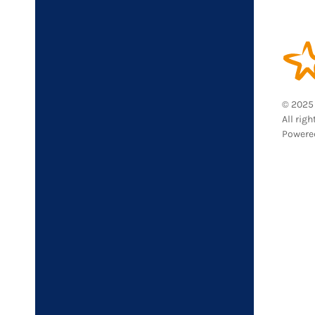
© 2025 
All righ
Powere