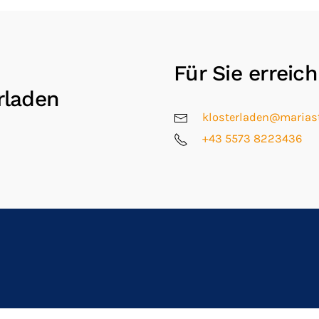
Für Sie erreic
rladen
klosterladen@mariast
+43 5573 8223436