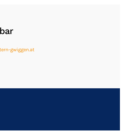
hbar
ern-gwiggen.at