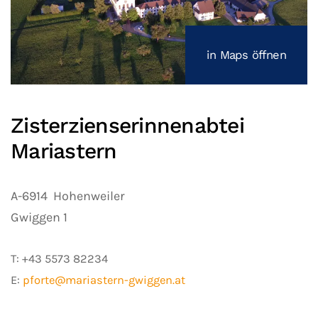
in Maps öffnen
Zisterzienserinnenabtei
Mariastern
A-6914
Hohenweiler
Gwiggen 1
T:
+43 5573 82234
E:
pforte@mariastern-gwiggen.at