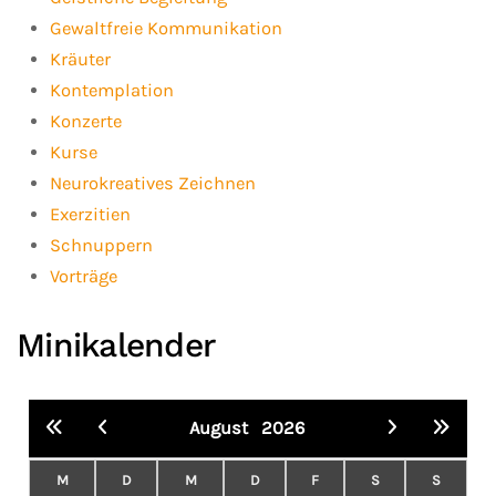
Gewaltfreie Kommunikation
Kräuter
Kontemplation
Konzerte
Kurse
Neurokreatives Zeichnen
Exerzitien
Schnuppern
Vorträge
Minikalender
August
2026
M
D
M
D
F
S
S