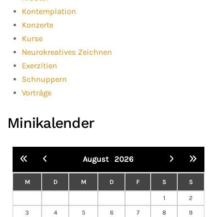
Kontemplation
Konzerte
Kurse
Neurokreatives Zeichnen
Exerzitien
Schnuppern
Vorträge
Minikalender
August
2026
M
D
M
D
F
S
S
1
2
3
4
5
6
7
8
9