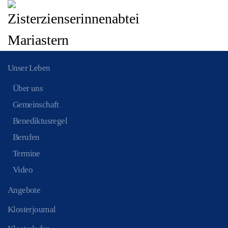
Zum Hauptinhalt springen
Unser Leben
Über uns
Gemeinschaft
Benediktusregel
Berufen
Termine
Video
Angebote
Klosterjournal