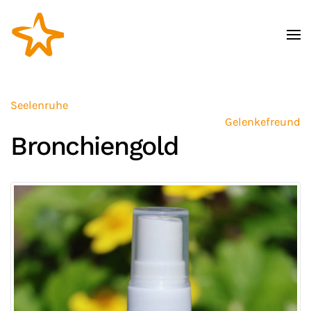
Zum Hauptinhalt springen
Seelenruhe
Gelenkefreund
Bronchiengold