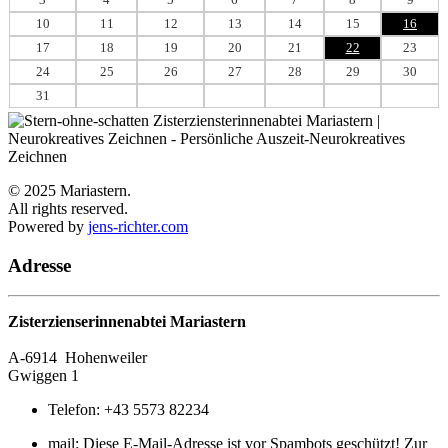
10
11
12
13
14
15
16
17
18
19
20
21
22
23
24
25
26
27
28
29
30
31
© 2025 Mariastern.
All rights reserved.
Powered by
jens-richter.com
Adresse
Zisterzienserinnenabtei Mariastern
A-6914
Hohenweiler
Gwiggen 1
Telefon:
+43 5573 82234
mail:
Diese E-Mail-Adresse ist vor Spambots geschützt! Zur