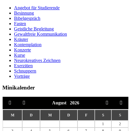
Angebot für Studierende
Besinnung
Bibelgespräch
Fasten
Geistliche Begleitung
Gewaltfreie Kommunikation
Kräuter
Kontemplation
Konzerte
Kurse
Neurokreatives Zeichnen
Exerzitien
Schnuppern
Vorträge
Minikalender
August
2026
M
D
M
D
F
S
S
1
2
3
4
5
6
7
8
9