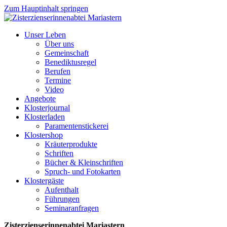
Zum Hauptinhalt springen
Unser Leben
Über uns
Gemeinschaft
Benediktusregel
Berufen
Termine
Video
Angebote
Klosterjournal
Klosterladen
Paramentenstickerei
Klostershop
Kräuterprodukte
Schriften
Bücher & Kleinschriften
Spruch- und Fotokarten
Klostergäste
Aufenthalt
Führungen
Seminaranfragen
Zisterzienserinnenabtei Mariastern