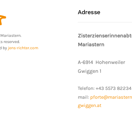
Adresse
Zisterzienserinnenabt
Mariastern.
ts reserved.
Mariastern
d by
jens-richter.com
A-6914
Hohenweiler
Gwiggen 1
Telefon:
+43 5573 82234
mail:
pforte@mariastern
gwiggen.at