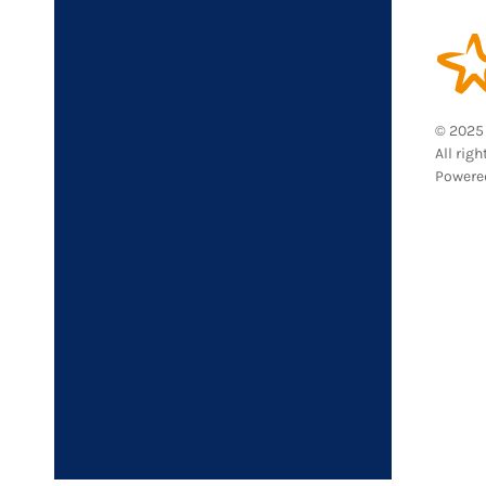
© 2025 
All righ
Powere