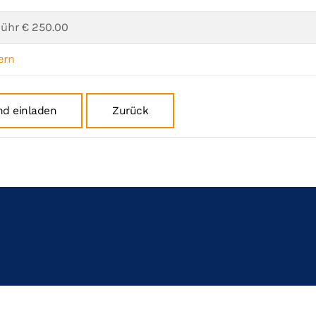
ühr € 250.00
ern
nd einladen
Zurück