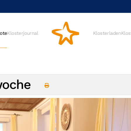
ote
Klosterjournal
Klosterladen
Klos
nwoche