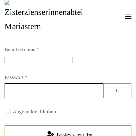
Zum Hauptinhalt springen
Benutzername
*
Passwort
*
Passwort 
Angemeldet bleiben
Passkey verwenden