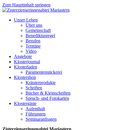
Zum Hauptinhalt springen
Unser Leben
Über uns
Gemeinschaft
Benediktusregel
Berufen
Termine
Video
Angebote
Klosterjournal
Klosterladen
Paramentenstickerei
Klostershop
Kräuterprodukte
Schriften
Bücher & Kleinschriften
Spruch- und Fotokarten
Klostergäste
Aufenthalt
Führungen
Seminaranfragen
Zisterzienserinnenabtei Mariastern