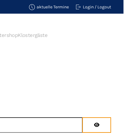
aktuelle Termine
Login / Logout
tershop
Klostergäste