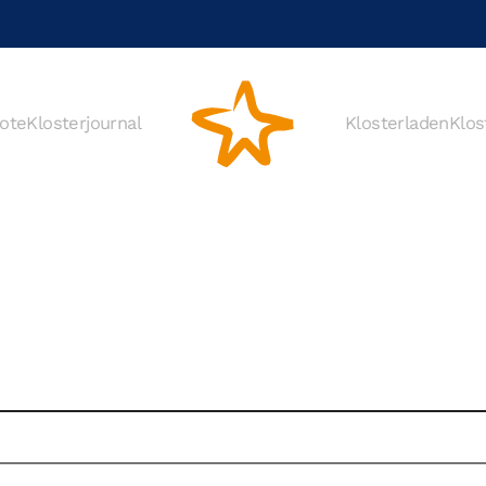
ote
Klosterjournal
Klosterladen
Klos