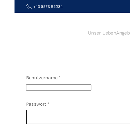
+43 5573 82234
Zum Hauptinhalt springen
Unser Leben
Angeb
Benutzername
*
Passwort
*